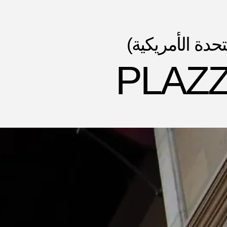
حدة الأمريكية)